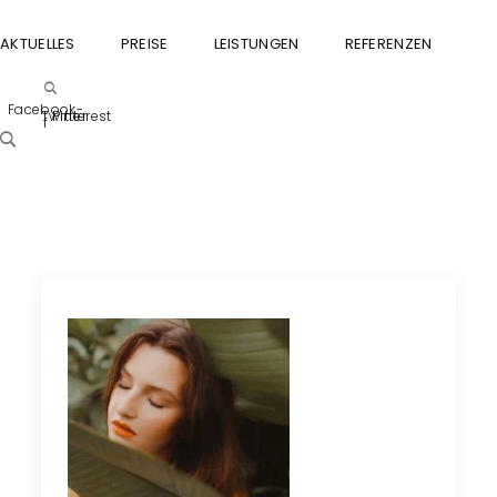
AKTUELLES
PREISE
LEISTUNGEN
REFERENZEN
GU
Facebook-
Twitter
Pinterest
f