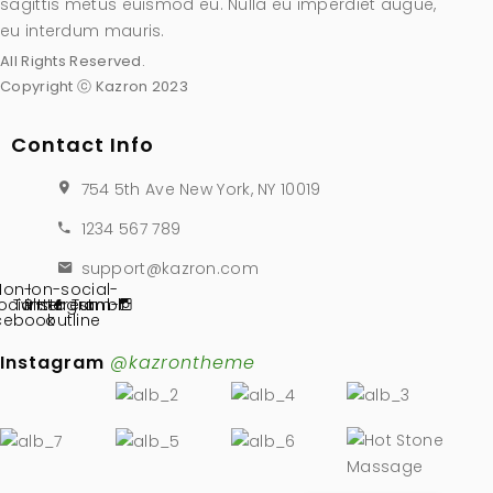
sagittis metus euismod eu. Nulla eu imperdiet augue,
eu interdum mauris.
All Rights Reserved.
Copyright ⓒ Kazron 2023
Contact Info
754 5th Ave New York, NY 10019
1234 567 789
support@kazron.com
Ion-
Ion-social-
ocial-
Twitter
Pinterest
instagram-
Tumblr
cebook
outline
Instagram
@kazrontheme