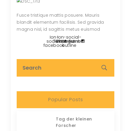
Fusce tristique mattis posuere. Mauris
blandit elementum facilisis. Sed gravida
magna nisl, id sagittis metus euismod
Ion-
Ion-social-
social-
Twitter
Pinterest
instagram-
Tumblr
facebook
outline
Popular Posts
Tag der kleinen
Forscher