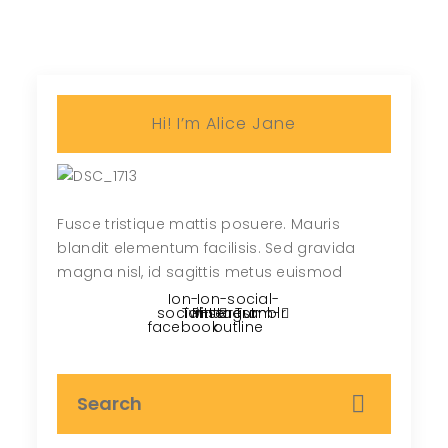
Hi! I’m Alice Jane
Fusce tristique mattis posuere. Mauris
blandit elementum facilisis. Sed gravida
magna nisl, id sagittis metus euismod
Ion-
Ion-social-
social-
Twitter
Pinterest
instagram-
Tumblr
facebook
outline