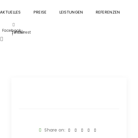
AKTUELLES
PREISE
LEISTUNGEN
REFERENZEN
GU
Facebook-
Twitter
Pinterest
f
Share on: