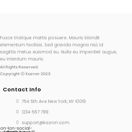
Fusce tristique mattis posuere. Mauris blandit
elementum facilisis. Sed gravida magna nisl, id
sagittis metus euismod eu. Nulla eu imperdiet augue,
eu interdum mauris.
All Rights Reserved.
Copyright ⓒ Kazron 2023
Contact Info
754 5th Ave New York, NY 10019
1234 567 789
support@kazron.com
Ion-
Ion-social-