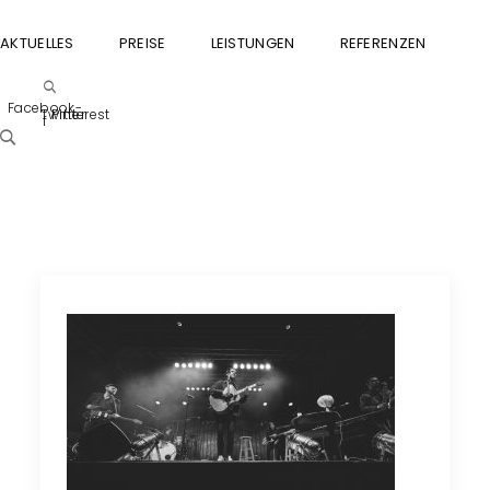
AKTUELLES
PREISE
LEISTUNGEN
REFERENZEN
GU
Facebook-
Twitter
Pinterest
f