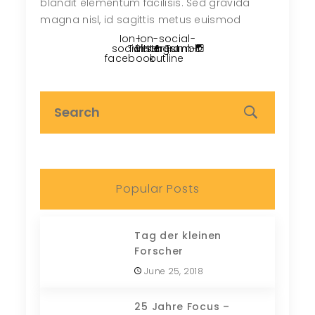
blandit elementum facilisis. Sed gravida
magna nisl, id sagittis metus euismod
Ion-
Ion-social-
social-
Twitter
Pinterest
instagram-
Tumblr
facebook
outline
Popular Posts
Tag der kleinen
Forscher
June 25, 2018
25 Jahre Focus –