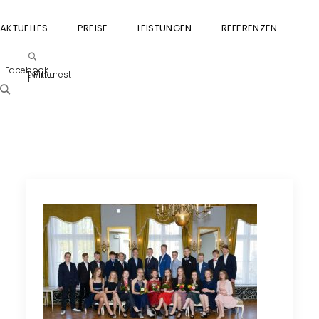
AKTUELLES
PREISE
LEISTUNGEN
REFERENZEN
GU
Facebook-
Twitter
Pinterest
f