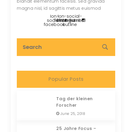
blandit elementum facilisis. Sed gravida
magna nisl, id sagittis metus euismod
Ion-
Ion-social-
social-
Twitter
Pinterest
instagram-
Tumblr
facebook
outline
Popular Posts
Tag der kleinen
Forscher
June 25, 2018
25 Jahre Focus –