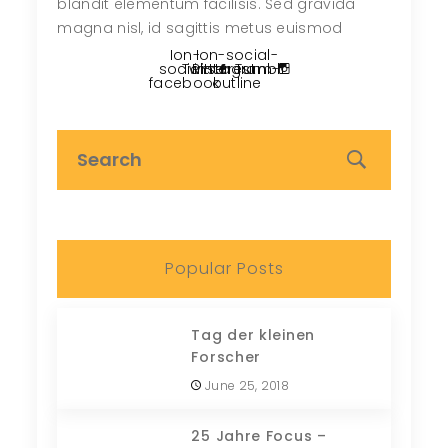
blandit elementum facilisis. Sed gravida
magna nisl, id sagittis metus euismod
Ion-
Ion-social-
social-
Twitter
Pinterest
instagram-
Tumblr
facebook
outline
Popular Posts
Tag der kleinen
Forscher
June 25, 2018
25 Jahre Focus –