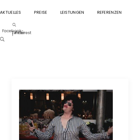
AKTUELLES
PREISE
LEISTUNGEN
REFERENZEN
GU
Facebook-
Twitter
Pinterest
f