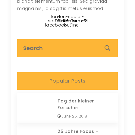
blandit elementum facilisis. Sed gravida
magna nisl, id sagittis metus euismod
Ion-
Ion-social-
social-
Twitter
Pinterest
instagram-
Tumblr
facebook
outline
Popular Posts
Tag der kleinen
Forscher
June 25, 2018
25 Jahre Focus –