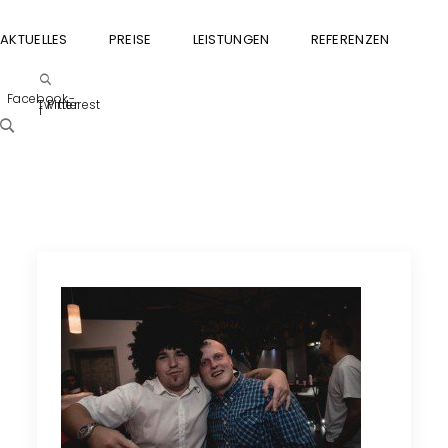
AKTUELLES
PREISE
LEISTUNGEN
REFERENZEN
GU
Facebook-
Twitter
Pinterest
f