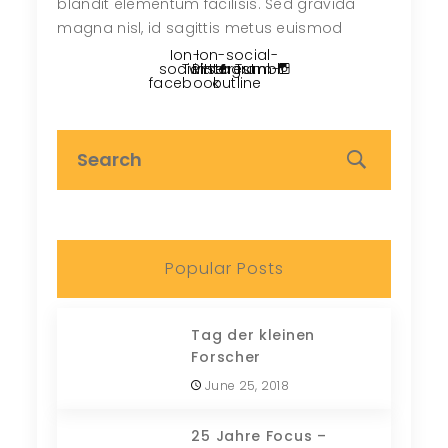
blandit elementum facilisis. Sed gravida
magna nisl, id sagittis metus euismod
Ion-
Ion-social-
social-
Twitter
Pinterest
instagram-
Tumblr
facebook
outline
Popular Posts
Tag der kleinen
Forscher
June 25, 2018
25 Jahre Focus –