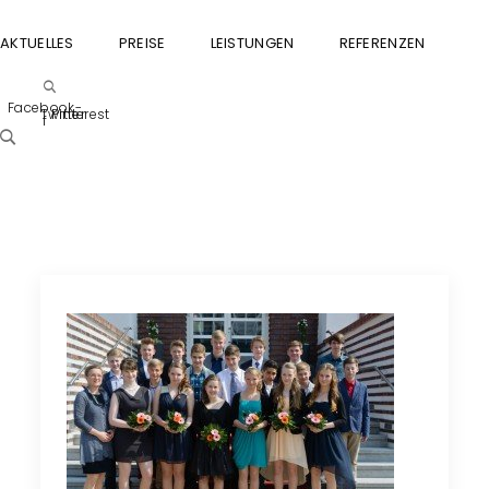
AKTUELLES
PREISE
LEISTUNGEN
REFERENZEN
GU
Facebook-
Twitter
Pinterest
f