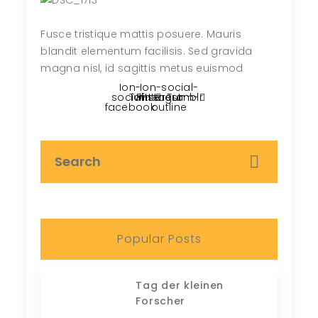
Fusce tristique mattis posuere. Mauris
blandit elementum facilisis. Sed gravida
magna nisl, id sagittis metus euismod
Ion-
Ion-social-
social-
Twitter
Pinterest
instagram-
Tumblr
facebook
outline
Popular Posts
Tag der kleinen
Forscher