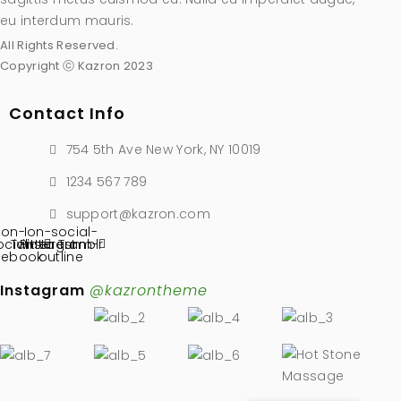
eu interdum mauris.
All Rights Reserved.
Copyright ⓒ Kazron 2023
Contact Info
754 5th Ave New York, NY 10019
1234 567 789
support@kazron.com
Ion-
Ion-social-
ocial-
Twitter
Pinterest
instagram-
Tumblr
cebook
outline
Instagram
@kazrontheme