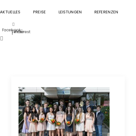
AKTUELLES
PREISE
LEISTUNGEN
REFERENZEN
GU
Facebook-
Twitter
Pinterest
f