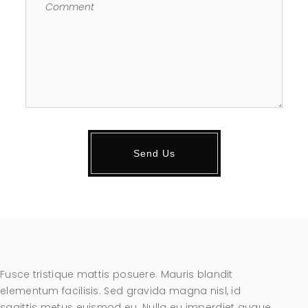
Fusce tristique mattis posuere. Mauris blandit
elementum facilisis. Sed gravida magna nisl, id
sagittis metus euismod eu. Nulla eu imperdiet augue,