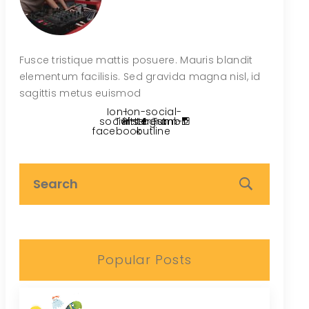
Fusce tristique mattis posuere. Mauris blandit
elementum facilisis. Sed gravida magna nisl, id
sagittis metus euismod
Ion-
Ion-social-
social-
Twitter
Pinterest
instagram-
Tumblr
facebook
outline
Popular Posts