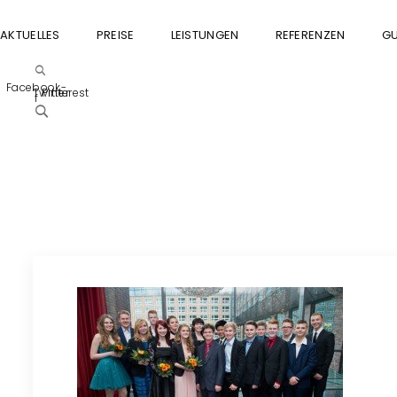
AKTUELLES
PREISE
LEISTUNGEN
REFERENZEN
GU
Facebook-
Twitter
Pinterest
f