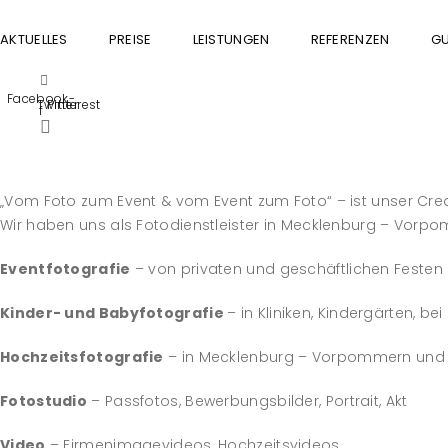
AKTUELLES
PREISE
LEISTUNGEN
REFERENZEN
GU
Facebook-
Twitter
Pinterest
f
„Vom Foto zum Event & vom Event zum Foto“ – ist unser Cre
Wir haben uns als Fotodienstleister in Mecklenburg – Vorpom
Eventfotografie
– von privaten und geschäftlichen Festen
Kinder- und Babyfotografie
– in Kliniken, Kindergärten, 
Hochzeitsfotografie
– in Mecklenburg – Vorpommern und
Fotostudio
– Passfotos, Bewerbungsbilder, Portrait, Akt
Video
– Firmenimagevideos, Hochzeitsvideos