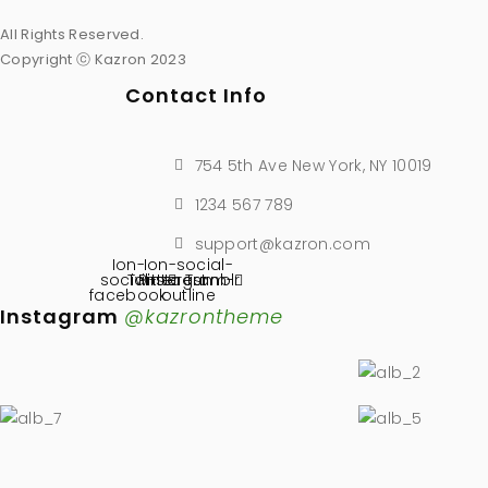
All Rights Reserved.
Copyright ⓒ Kazron 2023
Contact Info
754 5th Ave New York, NY 10019
1234 567 789
support@kazron.com
Ion-
Ion-social-
social-
Twitter
Pinterest
instagram-
Tumblr
facebook
outline
Instagram
@kazrontheme