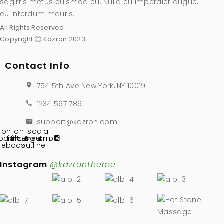
sagittis metus euismod eu. Nulla eu imperdiet augue,
eu interdum mauris.
All Rights Reserved.
Copyright ⓒ Kazron 2023
Contact Info
754 5th Ave New York, NY 10019
1234 567 789
support@kazron.com
Ion-
Ion-social-
ocial-
Twitter
Pinterest
instagram-
Tumblr
cebook
outline
Instagram
@kazrontheme