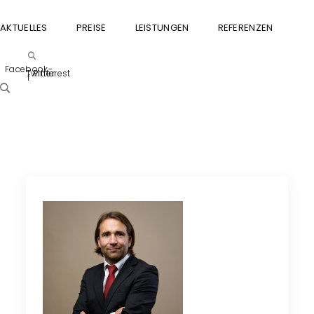
AKTUELLES
PREISE
LEISTUNGEN
REFERENZEN
GU
Facebook-
Twitter
Pinterest
f