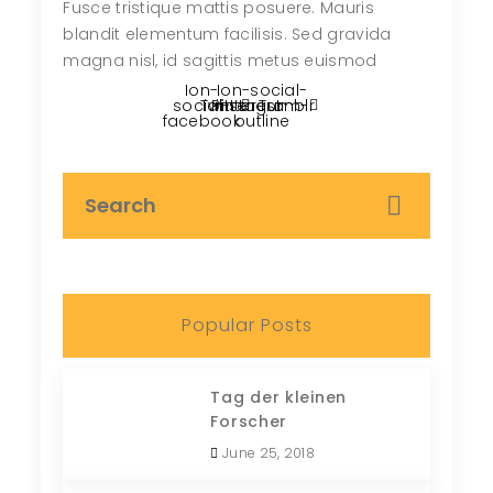
Fusce tristique mattis posuere. Mauris
blandit elementum facilisis. Sed gravida
magna nisl, id sagittis metus euismod
Ion-
Ion-social-
social-
Twitter
Pinterest
instagram-
Tumblr
facebook
outline
Popular Posts
Tag der kleinen
Forscher
June 25, 2018