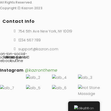
All Rights Reserved.
Copyright ⓒ Kazron 2023
Contact Info
754 5th Ave New York, NY 10019
1234 567 789
support@kazron.com
Ion-
Ion-social-
ocial-
Twitter
Pinterest
instagram-
Tumblr
cebook
outline
Instagram
@kazrontheme
German