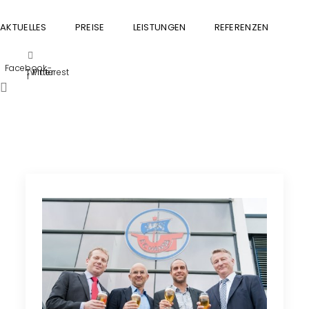
AKTUELLES
PREISE
LEISTUNGEN
REFERENZEN
GU
Facebook-
Twitter
Pinterest
f