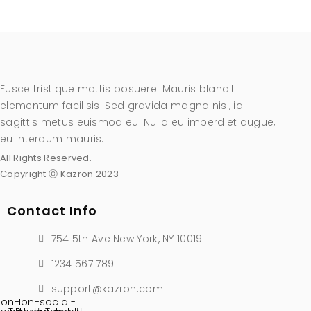
Fusce tristique mattis posuere. Mauris blandit
elementum facilisis. Sed gravida magna nisl, id
sagittis metus euismod eu. Nulla eu imperdiet augue,
eu interdum mauris.
All Rights Reserved.
Copyright ⓒ Kazron 2023
Contact Info
754 5th Ave New York, NY 10019
1234 567 789
support@kazron.com
Ion-
Ion-social-