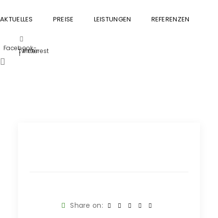
AKTUELLES
PREISE
LEISTUNGEN
REFERENZEN
GU
Facebook-
Twitter
Pinterest
f
Share on: