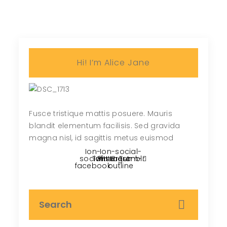
Hi! I’m Alice Jane
Fusce tristique mattis posuere. Mauris
blandit elementum facilisis. Sed gravida
magna nisl, id sagittis metus euismod
Ion-
Ion-social-
social-
Twitter
Pinterest
instagram-
Tumblr
facebook
outline