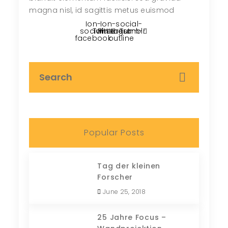
magna nisl, id sagittis metus euismod
Ion-
Ion-social-
social-
Twitter
Pinterest
instagram-
Tumblr
facebook
outline
Popular Posts
Tag der kleinen
Forscher
June 25, 2018
25 Jahre Focus –