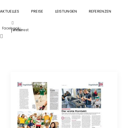
AKTUELLES
PREISE
LEISTUNGEN
REFERENZEN
GU
Facebook-
Twitter
Pinterest
f