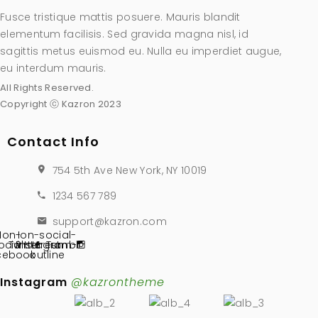
Fusce tristique mattis posuere. Mauris blandit
elementum facilisis. Sed gravida magna nisl, id
sagittis metus euismod eu. Nulla eu imperdiet augue,
eu interdum mauris.
All Rights Reserved.
Copyright ⓒ Kazron 2023
Contact Info
754 5th Ave New York, NY 10019
1234 567 789
support@kazron.com
Ion-
Ion-social-
ocial-
Twitter
Pinterest
instagram-
Tumblr
cebook
outline
Instagram
@kazrontheme