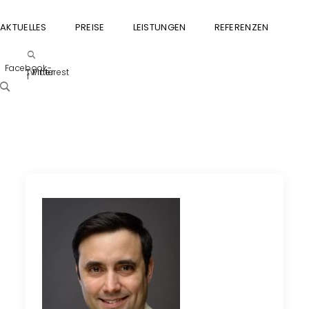
AKTUELLES
PREISE
LEISTUNGEN
REFERENZEN
GU
Facebook-
Twitter
Pinterest
f