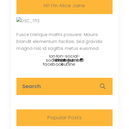
Hi! I’m Alice Jane
Fusce tristique mattis posuere. Mauris
blandit elementum facilisis. Sed gravida
magna nisl, id sagittis metus euismod
Ion-
Ion-social-
social-
Twitter
Pinterest
instagram-
Tumblr
facebook
outline
Popular Posts