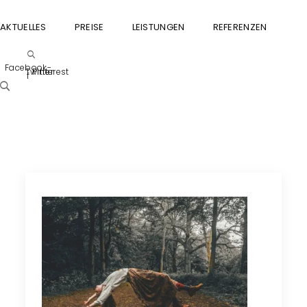
AKTUELLES
PREISE
LEISTUNGEN
REFERENZEN
GU
Facebook-
Twitter
Pinterest
f