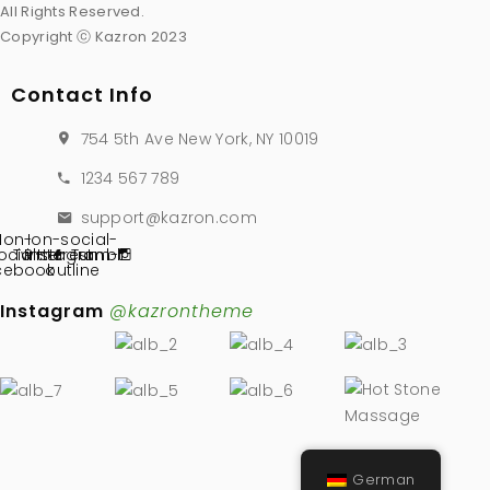
All Rights Reserved.
Copyright ⓒ Kazron 2023
Contact Info
754 5th Ave New York, NY 10019
1234 567 789
support@kazron.com
Ion-
Ion-social-
ocial-
Twitter
Pinterest
instagram-
Tumblr
cebook
outline
Instagram
@kazrontheme
German