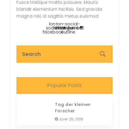
Fusce tristique mattis posuere. Mauris
blandit elementum facilisis. Sed gravida
magna nisl, id sagittis metus euismod
Ion-
Ion-social-
social-
Twitter
Pinterest
instagram-
Tumblr
facebook
outline
Popular Posts
Tag der kleinen
Forscher
June 25, 2018