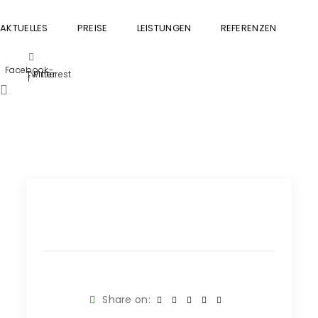
AKTUELLES
PREISE
LEISTUNGEN
REFERENZEN
GU
Facebook-
Twitter
Pinterest
f
Share on: