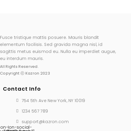
Fusce tristique mattis posuere. Mauris blandit
elementum facilisis. Sed gravida magna nisl, id
sagittis metus euismod eu. Nulla eu imperdiet augue,
eu interdum mauris.
All Rights Reserved.
Copyright ⓒ Kazron 2023
Contact Info
754 5th Ave New York, NY 10019
1234 567 789
support@kazron.com
Ion-
Ion-social-