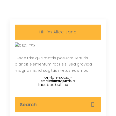
Hi! I’m Alice Jane
Fusce tristique mattis posuere. Mauris
blandit elementum facilisis. Sed gravida
magna nisl, id sagittis metus euismod
Ion-
Ion-social-
social-
Twitter
Pinterest
instagram-
Tumblr
facebook
outline