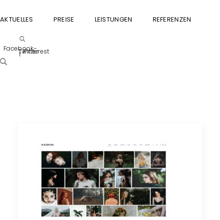
AKTUELLES
PREISE
LEISTUNGEN
REFERENZEN
GU
Facebook-
Twitter
Pinterest
f