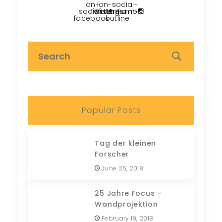
Ion-
Ion-social-
social-
Twitter
Pinterest
instagram-
Tumblr
facebook
outline
Popular Posts
Tag der kleinen
Forscher
June 25, 2018
25 Jahre Focus –
Wandprojektion
February 19, 2018