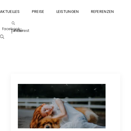
AKTUELLES
PREISE
LEISTUNGEN
REFERENZEN
GU
Facebook-
Twitter
Pinterest
f