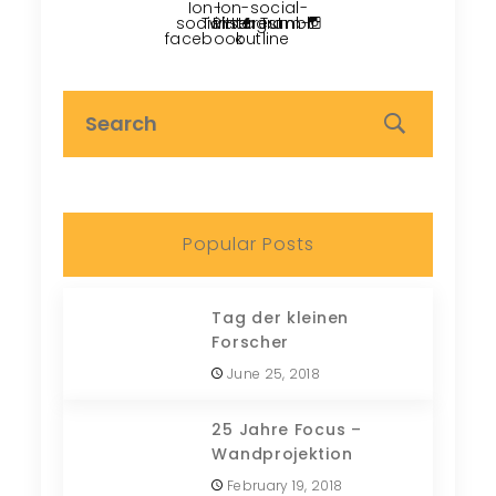
Ion-
Ion-social-
social-
Twitter
Pinterest
instagram-
Tumblr
facebook
outline
Popular Posts
Tag der kleinen
Forscher
June 25, 2018
25 Jahre Focus –
Wandprojektion
February 19, 2018