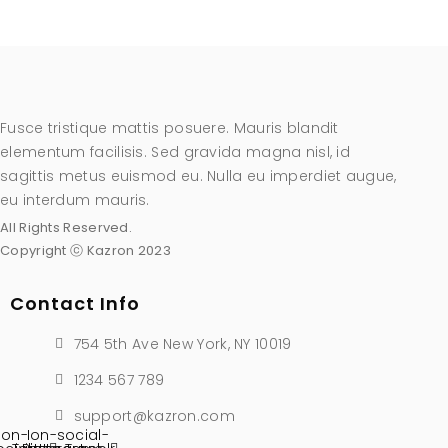
Fusce tristique mattis posuere. Mauris blandit
elementum facilisis. Sed gravida magna nisl, id
sagittis metus euismod eu. Nulla eu imperdiet augue,
eu interdum mauris.
All Rights Reserved.
Copyright ⓒ Kazron 2023
Contact Info
754 5th Ave New York, NY 10019
1234 567 789
support@kazron.com
Ion-
Ion-social-