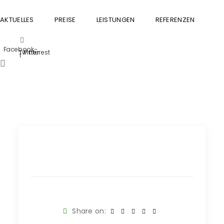
AKTUELLES
PREISE
LEISTUNGEN
REFERENZEN
GU
Facebook-
Twitter
Pinterest
f
Share on: