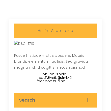
Hi! I’m Alice Jane
Fusce tristique mattis posuere. Mauris
blandit elementum facilisis. Sed gravida
magna nisl, id sagittis metus euismod
Ion-
Ion-social-
social-
Twitter
Pinterest
instagram-
Tumblr
facebook
outline