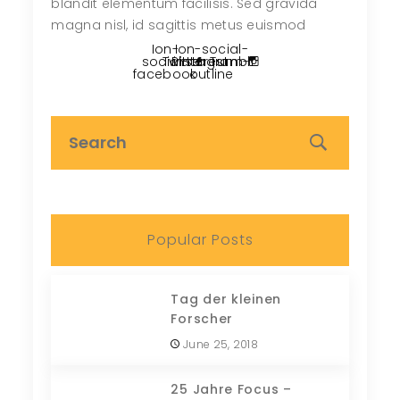
blandit elementum facilisis. Sed gravida
magna nisl, id sagittis metus euismod
Ion-
Ion-social-
social-
Twitter
Pinterest
instagram-
Tumblr
facebook
outline
Popular Posts
Tag der kleinen
Forscher
June 25, 2018
25 Jahre Focus –