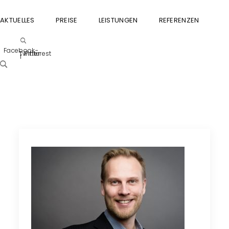
AKTUELLES
PREISE
LEISTUNGEN
REFERENZEN
GU
Facebook-
Twitter
Pinterest
f