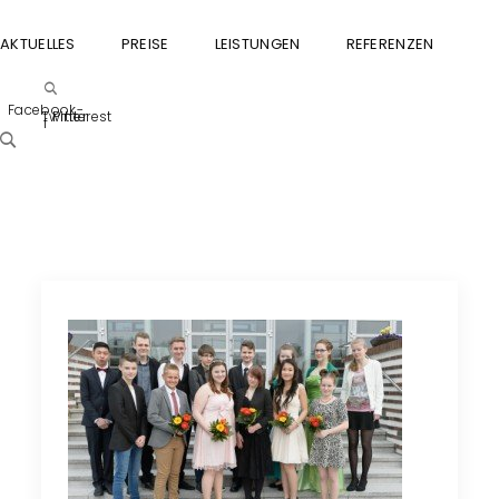
AKTUELLES
PREISE
LEISTUNGEN
REFERENZEN
GU
Facebook-
Twitter
Pinterest
f