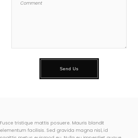
Fusce tristique mattis posuere. Mauris blandit
elementum facilisis. Sed gravida magna nisl, id
sagittis metus euismod eu. Nulla eu imperdiet augue,