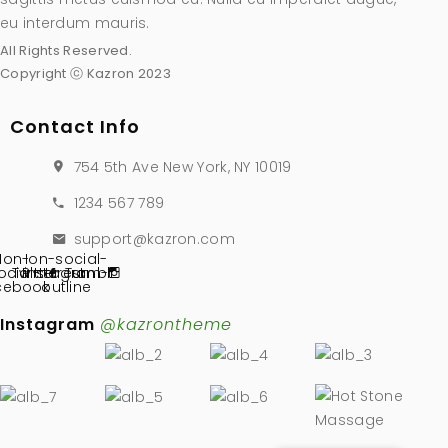
eu interdum mauris.
All Rights Reserved.
Copyright ⓒ Kazron 2023
Contact Info
754 5th Ave New York, NY 10019
1234 567 789
support@kazron.com
Ion-
Ion-social-
ocial-
Twitter
Pinterest
instagram-
Tumblr
cebook
outline
Instagram
@kazrontheme