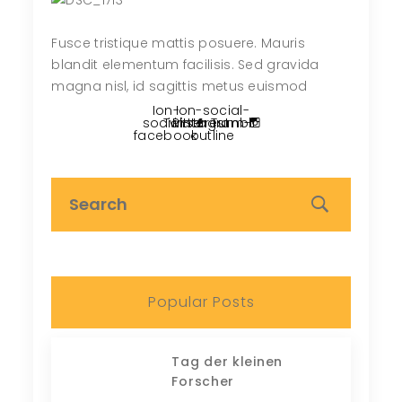
Fusce tristique mattis posuere. Mauris
blandit elementum facilisis. Sed gravida
magna nisl, id sagittis metus euismod
Ion-
Ion-social-
social-
Twitter
Pinterest
instagram-
Tumblr
facebook
outline
Popular Posts
Tag der kleinen
Forscher