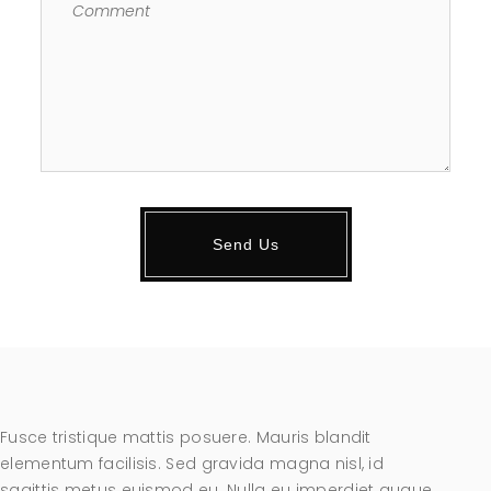
Fusce tristique mattis posuere. Mauris blandit
elementum facilisis. Sed gravida magna nisl, id
sagittis metus euismod eu. Nulla eu imperdiet augue,