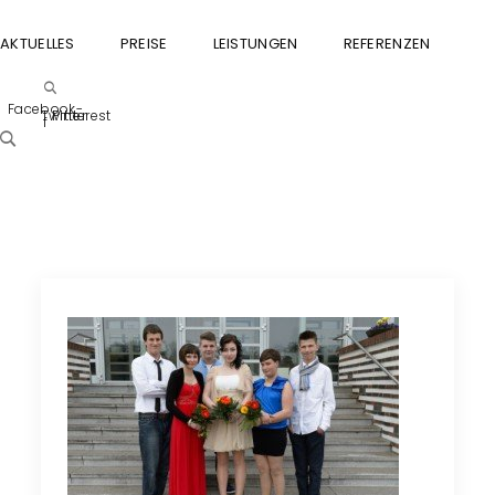
AKTUELLES
PREISE
LEISTUNGEN
REFERENZEN
GU
Facebook-
Twitter
Pinterest
f