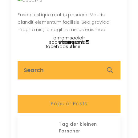
Fusce tristique mattis posuere. Mauris
blandit elementum facilisis. Sed gravida
magna nisl, id sagittis metus euismod
Ion-
Ion-social-
social-
Twitter
Pinterest
instagram-
Tumblr
facebook
outline
Popular Posts
Tag der kleinen
Forscher