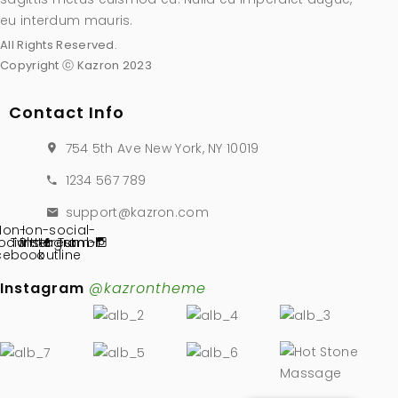
eu interdum mauris.
All Rights Reserved.
Copyright ⓒ Kazron 2023
Contact Info
754 5th Ave New York, NY 10019
1234 567 789
support@kazron.com
Ion-
Ion-social-
ocial-
Twitter
Pinterest
instagram-
Tumblr
cebook
outline
Instagram
@kazrontheme