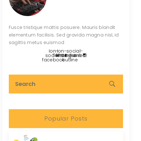
Fusce tristique mattis posuere. Mauris blandit
elementum facilisis. Sed gravida magna nisl, id
sagittis metus euismod
Ion-
Ion-social-
social-
Twitter
Pinterest
instagram-
Tumblr
facebook
outline
Popular Posts