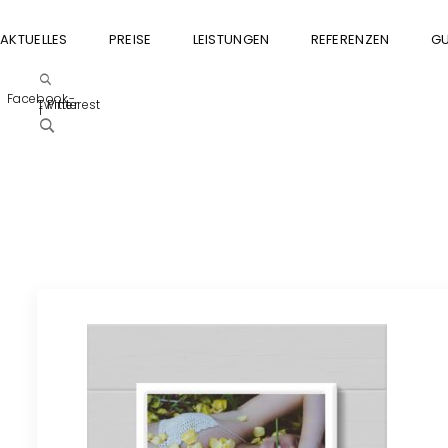
AKTUELLES
PREISE
LEISTUNGEN
REFERENZEN
GU
Facebook-
Twitter
Pinterest
f