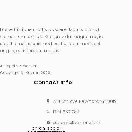
Fusce tristique mattis posuere. Mauris blandit
elementum facilisis. Sed gravida magna nisl, id
sagittis metus euismod eu. Nulla eu imperdiet
augue, eu interdum mauris.
All Rights Reserved.
Copyright ⓒ Kazron 2023
Contact Info
754 5th Ave New York, NY 10019
1234 567 789
support@kazron.com
Ion-
Ion-social-