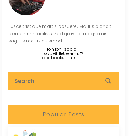
Fusce tristique mattis posuere. Mauris blandit
elementum facilisis. Sed gravida magna nisl, id
sagittis metus euismod
Ion-
Ion-social-
social-
Twitter
Pinterest
instagram-
Tumblr
facebook
outline
Popular Posts