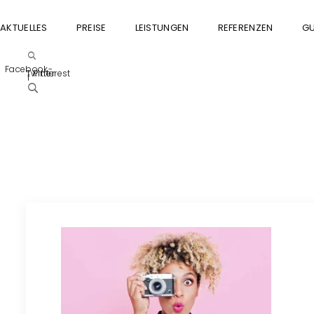
AKTUELLES
PREISE
LEISTUNGEN
REFERENZEN
GU
Facebook-
Twitter
Pinterest
f